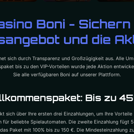
sino Boni - Sichern 
angebot und die A
t sich durch Transparenz und Großzügigkeit aus. Alle Ums
paket bis zu den VIP-Vorteilen wurde jede Aktion entwickel
Sie alle verfügbaren Boni auf unserer Plattform.
llkommenspaket: Bis zu 450
sich über Ihre ersten drei Einzahlungen, um Ihre Vorteile 
für beliebte Spielautomaten. Die zweite Einzahlung fügt 5
t das Paket mit 100% bis zu 150 €. Die Mindesteinzahlung z