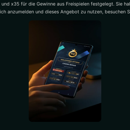
nd x35 für die Gewinne aus Freispielen festgelegt. Sie ha
 sich anzumelden und dieses Angebot zu nutzen, besuchen 