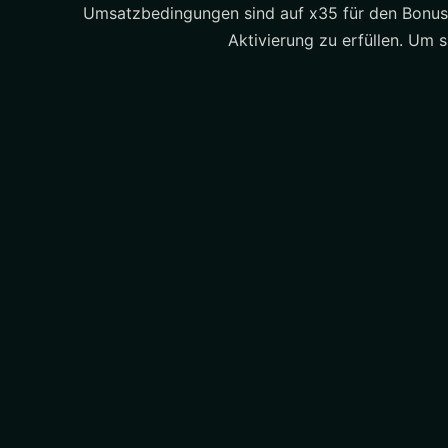
Umsatzbedingungen sind auf x35 für den Bonus u
Aktivierung zu erfüllen. Um