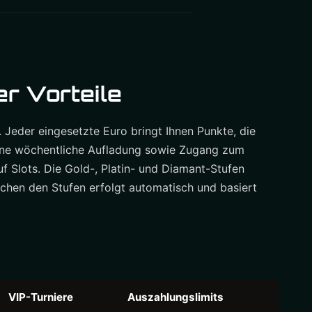
r Vorteile
Jeder eingesetzte Euro bringt Ihnen Punkte, die
 eine wöchentliche Aufladung sowie Zugang zum
 Slots. Die Gold-, Platin- und Diamant-Stufen
schen den Stufen erfolgt automatisch und basiert
VIP-Turniere
Auszahlungslimits