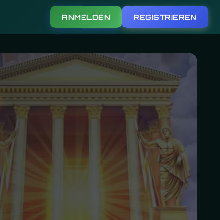
ANMELDEN
REGISTRIEREN