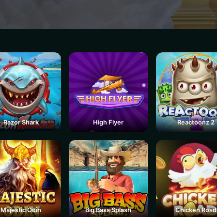
Razor Shark
High Flyer
Reactoonz 2
Majestic Odin
Big Bass Splash
Chicken Road