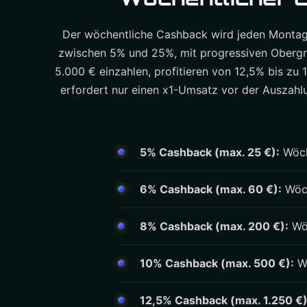
Der wöchentliche Cashback wird jeden Montag 
zwischen 5% und 25%, mit progressiven Obergren
5.000 € einzahlen, profitieren von 12,5% bis zu
erfordert nur einen x1-Umsatz vor der Auszahl
5% Cashback (max. 25 €):
Wöch
6% Cashback (max. 60 €):
Wöch
8% Cashback (max. 200 €):
Wöc
10% Cashback (max. 500 €):
Wö
12,5% Cashback (max. 1.250 €)