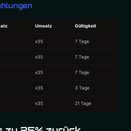
ahlungen
satz
Umsatz
Gültigkeit
x35
7 Tage
x35
7 Tage
x35
7 Tage
x35
3 Tage
x35
21 Tage
is zu 25% zurück