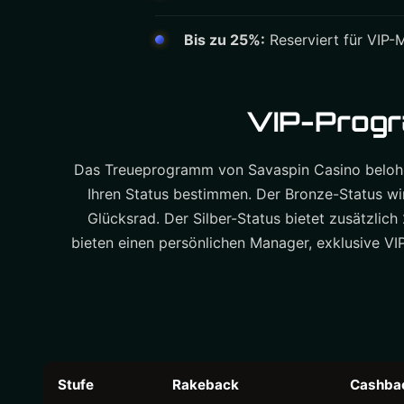
Bis zu 25%:
Reserviert für VIP-M
VIP-Progr
Das Treueprogramm von Savaspin Casino belohnt 
Ihren Status bestimmen. Der Bronze-Status wi
Glücksrad. Der Silber-Status bietet zusätzli
bieten einen persönlichen Manager, exklusive VI
Stufe
Rakeback
Cashbac