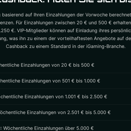
basierend auf Ihren Einzahlungen der Vorwoche berechnet. 
zen. Für Einzahlungen zwischen 20 € und 500 € erhalten S
 1.250 €. VIP-Mitglieder können auf Einladung ihres persönl
ung, was ihn zu einem der vorteilhaftesten Angebote auf 
Cashback zu einem Standard in der iGaming-Branche.
entliche Einzahlungen von 20 € bis 500 €
entliche Einzahlungen von 501 € bis 1.000 €
hentliche Einzahlungen von 1.001 € bis 2.500 €
chentliche Einzahlungen von 2.501 € bis 5.000 €
:
Wöchentliche Einzahlungen über 5.000 €