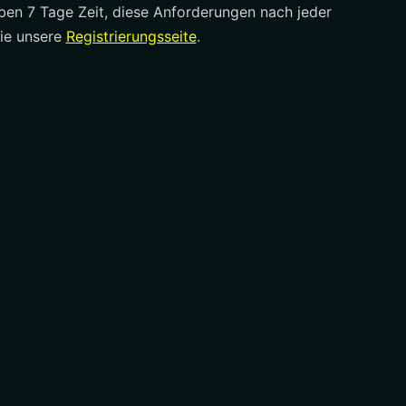
ben 7 Tage Zeit, diese Anforderungen nach jeder
Sie unsere
Registrierungsseite
.