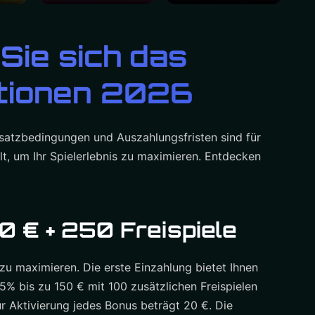
Sie sich das
ktionen 2026
atzbedingungen und Auszahlungsfristen sind für
t, um Ihr Spielerlebnis zu maximieren. Entdecken
 € + 250 Freispiele
zu maximieren. Die erste Einzahlung bietet Ihnen
5% bis zu 150 € mit 100 zusätzlichen Freispielen
ur Aktivierung jedes Bonus beträgt 20 €. Die