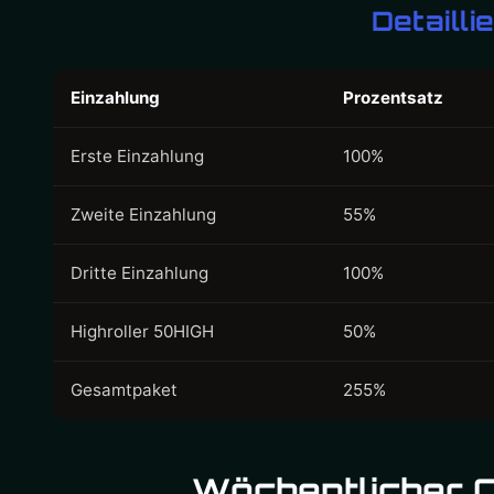
Detaill
Einzahlung
Prozentsatz
Erste Einzahlung
100%
Zweite Einzahlung
55%
Dritte Einzahlung
100%
Highroller 50HIGH
50%
Gesamtpaket
255%
Wöchentlicher C