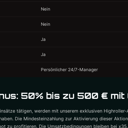
Nein
Nein
Ja
Ja
Persönlicher 24/7-Manager
onus: 50% bis zu 500 € mi
Einsätze tätigen, werden mit unserem exklusiven Highroller-
haben. Die Mindesteinzahlung zur Aktivierung dieser Aktio
ot zu profitieren. Die Umsatzbedingungen bleiben bei x35