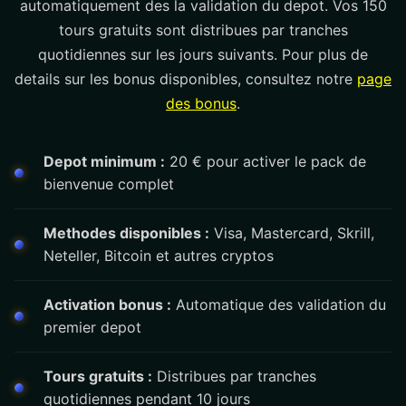
automatiquement des la validation du depot. Vos 150
tours gratuits sont distribues par tranches
quotidiennes sur les jours suivants. Pour plus de
details sur les bonus disponibles, consultez notre
page
des bonus
.
Depot minimum :
20 € pour activer le pack de
bienvenue complet
Methodes disponibles :
Visa, Mastercard, Skrill,
Neteller, Bitcoin et autres cryptos
Activation bonus :
Automatique des validation du
premier depot
Tours gratuits :
Distribues par tranches
quotidiennes pendant 10 jours