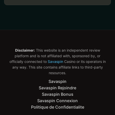
Le bonus s'active automatiquement des votre
premier depot de 20 € minimum. Aucun code
promo n'est necessaire pour le pack standard.
Disclaimer:
This website is an independent review
platform and is not affiliated with, sponsored by, or
officially connected to
Savaspin
Casino or its operators in
any way. This site contains affiliate links to third-party
resources.
Savaspin
Savaspin Rejoindre
Savaspin Bonus
Savaspin Connexion
Politique de Confidentialite