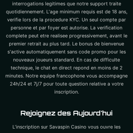
interrogations legitimes que notre support traite
quotidiennement. L'age minimum requis est de 18 ans,
verifie lors de la procedure KYC. Un seul compte par
personne et par foyer est autorise. La verification
complete peut etre realisee progressivement, avant le
premier retrait au plus tard. Le bonus de bienvenue
s'active automatiquement sans code promo pour les
nouveaux joueurs standard. En cas de difficulte
technique, le chat en direct repond en moins de 2
minutes. Notre equipe francophone vous accompagne
24h/24 et 7j/7 pour toute question relative a votre
inscription.
Rejoignez des Aujourd'hui
L'inscription sur Savaspin Casino vous ouvre les