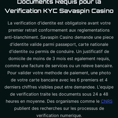
Documents Requis pour la
Verification KYC Savaspin Casino
La verification d'identite est obligatoire avant votre
premier retrait conformement aux reglementations
anti-blanchiment. Savaspin Casino demande une piece
d'identite valide parmi passeport, carte nationale
d'identite ou permis de conduire. Un justificatif de
domicile de moins de 3 mois est egalement requis,
comme une facture de services ou un releve bancaire.
Pour valider votre methode de paiement, une photo
de votre carte bancaire avec les 6 premiers et 4
derniers chiffres visibles peut etre demandee. L'equipe
de verification traite les documents sous 24 a 48
heures en moyenne. Des organismes comme le
CNRS
publient des recherches sur les processus de
verification numerique.