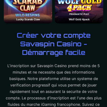
Lucky Scarab Claw
Wolf Gold 4pack
Créer votre compte
Savaspin Casino -
Démarrage facile
L'inscription sur Savaspin Casino prend moins de 5
minutes et ne necessite que des informations
basiques. Notre plateforme utilise un systeme de
verification progressif qui vous permet de jouer
rapidement tout en assurant la securite de votre
compte. Le processus d'inscription est l'une des plus
fluides du marche iGaming francophone. Suivez ce