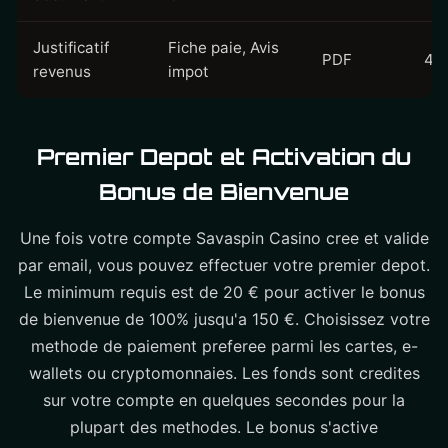
Justificatif
Fiche paie, Avis
PDF
48
revenus
impot
Premier Depot et Activation du
Bonus de Bienvenue
Une fois votre compte Savaspin Casino cree et valide
par email, vous pouvez effectuer votre premier depot.
Le minimum requis est de 20 € pour activer le bonus
de bienvenue de 100% jusqu'a 150 €. Choisissez votre
methode de paiement preferee parmi les cartes, e-
wallets ou cryptomonnaies. Les fonds sont credites
sur votre compte en quelques secondes pour la
plupart des methodes. Le bonus s'active