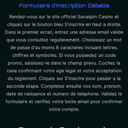
Formulaire d'Inscription Detaille
Rendez-vous sur le site officiel Savaspin Casino et
cliquez sur le bouton bleu S'inscrire en haut a droite.
Dans le premier ecran, entrez une adresse email valide
que vous consultez regulierement. Choisissez un mot
de passe d'au moins 8 caracteres incluant lettres,
chiffres et symboles. Si vous possedez un code
promo, saisissez-le dans le champ prevu. Cochez la
case confirmant votre age legal et votre acceptation
du reglement. Cliquez sur S'inscrire pour passer a la
seconde etape. Completez ensuite vos nom, prenom,
date de naissance et numero de telephone. Validez le
formulaire et verifiez votre boite email pour confirmer
votre compte.