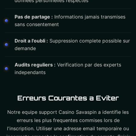
donnees personnelles respectes
Pas de partage :
Informations jamais transmises
sans consentement
Droit a l'oubli :
Suppression complete possible sur
demande
Audits reguliers :
Verification par des experts
independants
Erreurs Courantes a Eviter
Notre equipe support Casino Savaspin a identifie les
erreurs les plus frequentes commises lors de
l'inscription. Utiliser une adresse email temporaire ou