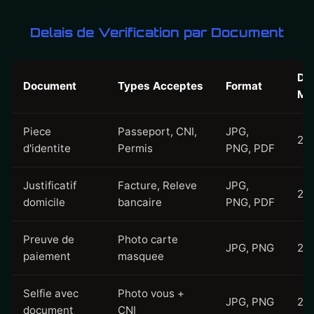
Delais de Verification par Document
Del
Document
Types Acceptes
Format
Mo
Piece
Passeport, CNI,
JPG,
24
d'identite
Permis
PNG, PDF
Justificatif
Facture, Releve
JPG,
24
domicile
bancaire
PNG, PDF
Preuve de
Photo carte
JPG, PNG
24
paiement
masquee
Selfie avec
Photo vous +
JPG, PNG
24
document
CNI