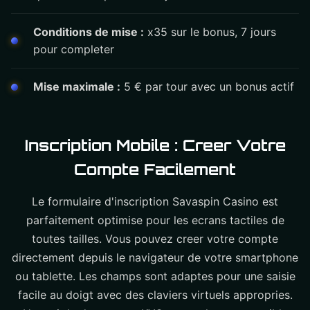
Conditions de mise :
x35 sur le bonus, 7 jours
pour completer
Mise maximale :
5 € par tour avec un bonus actif
Inscription Mobile : Creer Votre
Compte Facilement
Le formulaire d'inscription Savaspin Casino est
parfaitement optimise pour les ecrans tactiles de
toutes tailles. Vous pouvez creer votre compte
directement depuis le navigateur de votre smartphone
ou tablette. Les champs sont adaptes pour une saisie
facile au doigt avec des claviers virtuels appropries.