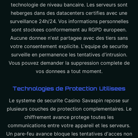
technologie de niveau bancaire. Les serveurs sont
heberges dans des datacenters certifies avec une
surveillance 24h/24. Vos informations personnelles
sont stockees conformement au RGPD europeen.
Aucune donnee n'est partagee avec des tiers sans
votre consentement explicite. L'equipe de securite
surveille en permanence les tentatives d'intrusion.
Vous pouvez demander la suppression complete de
vos donnees a tout moment.
Technologies de Protection Utilisees
Le systeme de securite Casino Savaspin repose sur
plusieurs couches de protection complementaires. Le
chiffrement avance protege toutes les
communications entre votre appareil et les serveurs.
Un pare-feu avance bloque les tentatives d'acces non