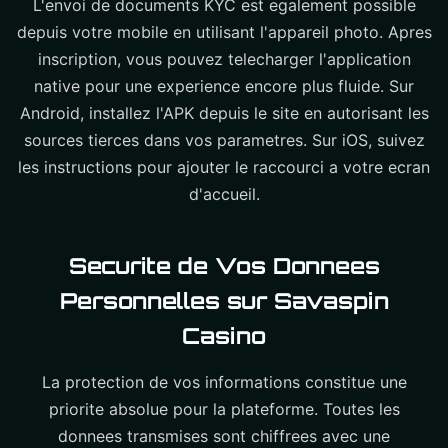
L'envoi de documents KYC est egalement possible
depuis votre mobile en utilisant l'appareil photo. Apres
inscription, vous pouvez telecharger l'application
native pour une experience encore plus fluide. Sur
Android, installez l'APK depuis le site en autorisant les
sources tierces dans vos parametres. Sur iOS, suivez
les instructions pour ajouter le raccourci a votre ecran
d'accueil.
Securite de Vos Donnees
Personnelles sur Savaspin
Casino
La protection de vos informations constitue une
priorite absolue pour la plateforme. Toutes les
donnees transmises sont chiffrees avec une