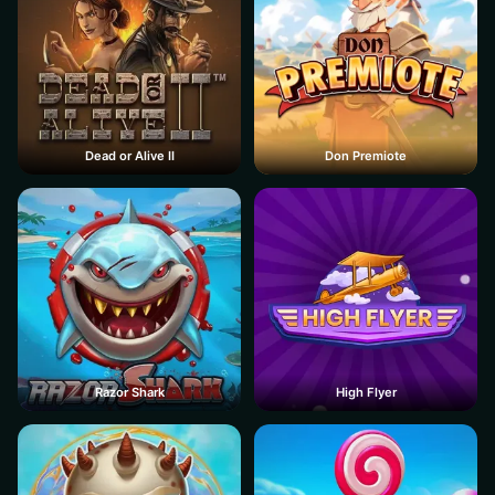
Dead or Alive II
Don Premiote
Razor Shark
High Flyer