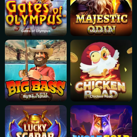
Gates of Olympus
Majestic Odin
Big Bass Splash
Chicken Road